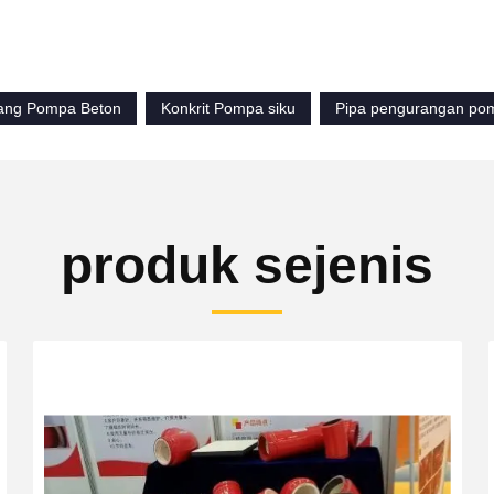
ang Pompa Beton
Konkrit Pompa siku
Pipa pengurangan po
produk sejenis