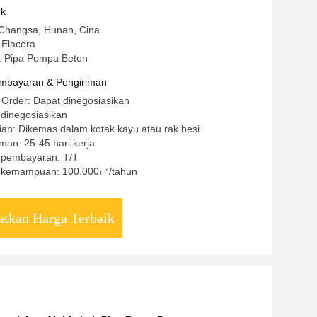
uk
 Changsa, Hunan, Cina
Elacera
 Pipa Pompa Beton
mbayaran & Pengiriman
 Order: Dapat dinegosiasikan
 dinegosiasikan
an: Dikemas dalam kotak kayu atau rak besi
man: 25-45 hari kerja
t pembayaran: T/T
 kemampuan: 100.000㎡/tahun
tkan Harga Terbaik