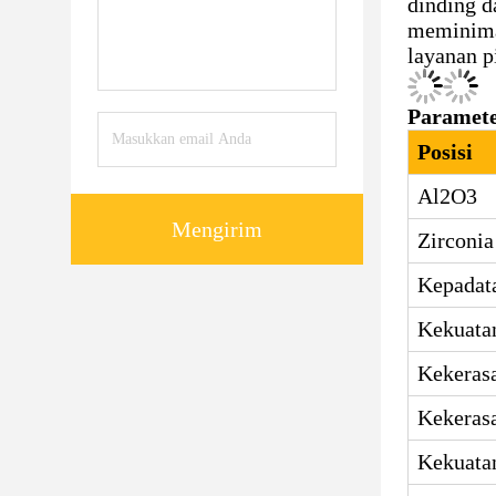
dinding d
meminima
layanan p
Paramete
Posisi
Al2O3
Mengirim
Zirconia
Kepadat
Kekuata
Kekeras
Kekeras
Kekuata