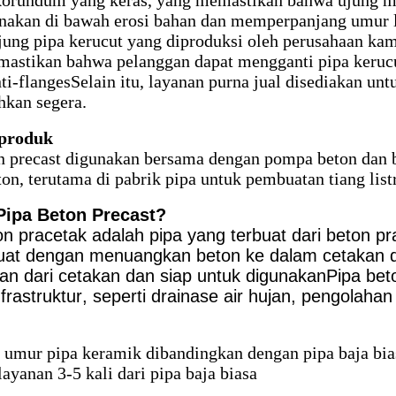
orundum yang keras, yang memastikan bahwa ujung mas
nakan di bawah erosi bahan dan memperpanjang umur l
ung pipa kerucut yang diproduksi oleh perusahaan kami
astikan bahwa pelanggan dapat mengganti pipa kerucu
ti-flangesSelain itu, layanan purna jual disediakan u
kan segera.
 produk
n precast digunakan bersama dengan pompa beton dan 
on, terutama di pabrik pipa untuk pembuatan tiang listr
Pipa Beton Precast?
on pracetak adalah pipa yang terbuat dari beton p
uat dengan menuangkan beton ke dalam cetakan 
kan dari cetakan dan siap untuk digunakanPipa be
frastruktur, seperti drainase air hujan, pengolahan 
 umur pipa keramik dibandingkan dengan pipa baja bia
ayanan 3-5 kali dari pipa baja biasa