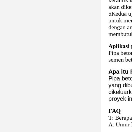
keramik k
akan dike
5Kedua uj
untuk mem
dengan an
membutuh
Aplikasi
Pipa beto
semen bet
Apa itu 
Pipa bet
yang dib
dikeluar
proyek in
FAQ
T: Berapa
A: Umur l