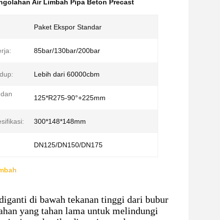
ngolahan Air Limbah Pipa Beton Precast
Paket Ekspor Standar
rja:
85bar/130bar/200bar
dup:
Lebih dari 60000cbm
 dan
125*R275-90°+225mm
ifikasi:
300*148*148mm
DN125/DN150/DN175
imbah
iganti di bawah tekanan tinggi dari bubur
bahan yang tahan lama untuk melindungi