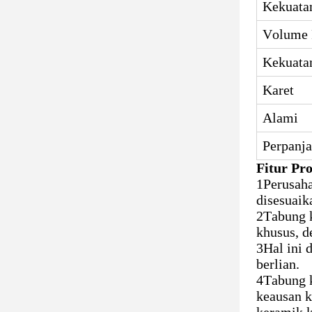
Kekuata
Volume 
Kekuatan
Karet
Alami
Perpanj
Fitur Pr
1Perusaha
disesuaik
2Tabung k
khusus, d
3Hal ini 
berlian.
4Tabung k
keausan k