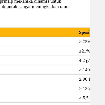
 prinsip mekanika dinamis untuk
mik untuk sangat meningkatkan umur
Spesifikasi
≥ 75%
≥21%
4.2 g/cm3
≥ 1400 Mpa
≥ 90 HRA
≥ 1350 HV10
≥ 5,5 Mpa.m