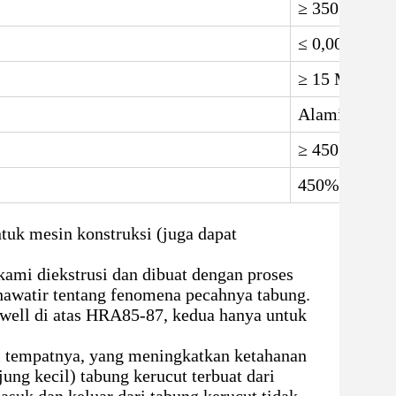
≥ 350 Mpa
≤ 0,009 cm3
≥ 15 Mpa
Alami
≥ 450
450%
uk mesin konstruksi (juga dapat
kami diekstrusi dan dibuat dengan proses
khawatir tentang fenomena pecahnya tabung.
kwell di atas HRA85-87, kedua hanya untuk
i tempatnya, yang meningkatkan ketahanan
ung kecil) tabung kerucut terbuat dari