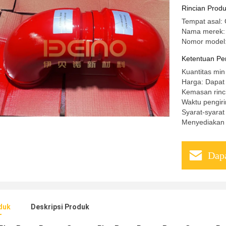
Rincian Prod
Tempat asal:
Nama merek: 
Nomor model:
Ketentuan Pe
Kuantitas min
Harga: Dapat
Kemasan rinci
Waktu pengiri
Syarat-syara
Menyediakan
Dapa
duk
Deskripsi Produk