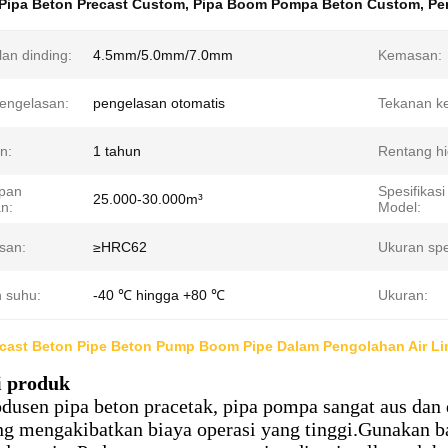
Pipa Beton Precast Custom
,
Pipa Boom Pompa Beton Custom
,
Pe
an dinding:
4.5mm/5.0mm/7.0mm
Kemasan:
pengelasan:
pengelasan otomatis
Tekanan ke
n:
1 tahun
Rentang hi
pan
Spesifikasi
25.000-30.000m³
n:
Model:
san:
≥HRC62
Ukuran spes
n suhu:
-40 ℃ hingga +80 ℃
Ukuran:
cast Beton Pipe Beton Pump Boom Pipe Dalam Pengolahan Air L
i produk
dusen pipa beton pracetak, pipa pompa sangat aus dan d
ng mengakibatkan biaya operasi yang tinggi.Gunakan 