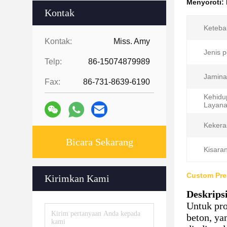
Menyoroti:
Kontak
Ketebal
Kontak:
Miss. Amy
Jenis 
Telp:
86-15074879989
Jamina
Fax:
86-731-8639-6190
Kehidu
Layana
Kekera
Bicara Sekarang
Kisara
Custom Pre
Kirimkan Kami
Deskrips
Untuk pro
beton, ya