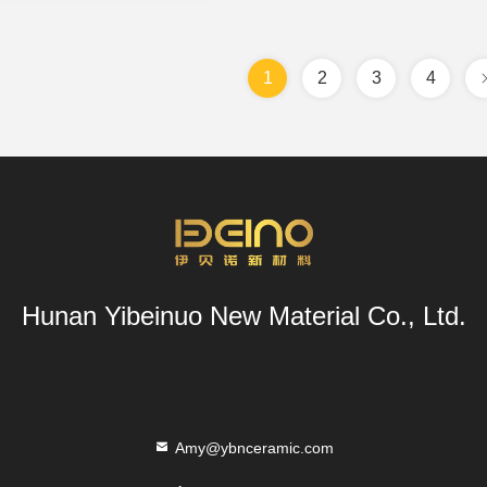
1
2
3
4
Hunan Yibeinuo New Material Co., Ltd.
Amy@ybnceramic.com