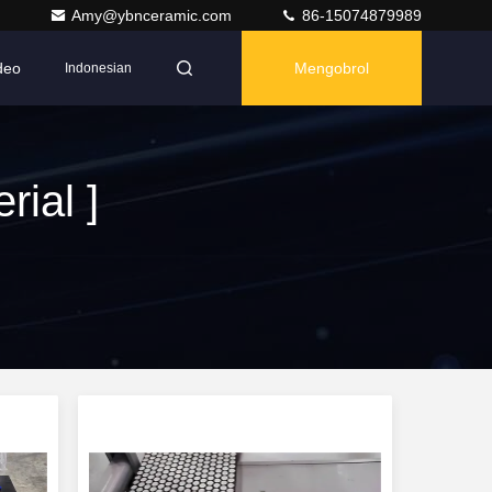
Amy@ybnceramic.com
86-15074879989
deo
Mengobrol
Indonesian
ial ]