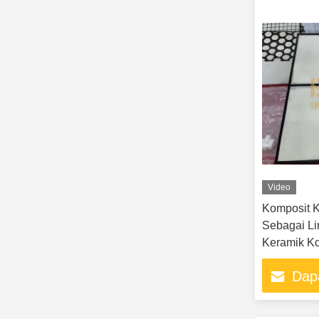
Video
Komposit K
Sebagai Li
Keramik Ko
Dap