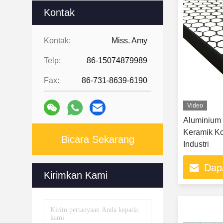
Kontak
Kontak:
Miss. Amy
Telp:
86-15074879989
Fax:
86-731-8639-6190
Video
Aluminium 
Keramik Ko
Bicara Sekarang
Industri
Dap
Kirimkan Kami