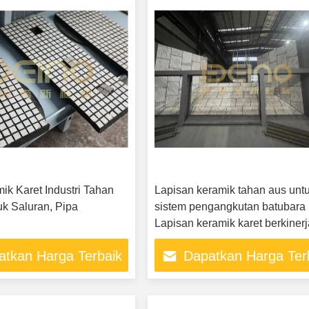
ik Karet Industri Tahan
Lapisan keramik tahan aus unt
uk Saluran, Pipa
sistem pengangkutan batubara
Lapisan keramik karet berkiner
tinggi untuk ketahanan aus dan
atkan Harga Terbaik
Dapatkan Harga Ter
benturan dalam sistem
pengangkutan batubara