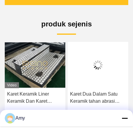
produk sejenis
Video
Karet Keramik Liner
Karet Dua Dalam Satu
Keramik Dan Karet
Keramik tahan abrasi
Komposit Dengan Pelat
Liner Ketebalan 5mm
Baja
Amy
k
Dapatkan Harga Terbaik
Dapatkan Harga Terbaik