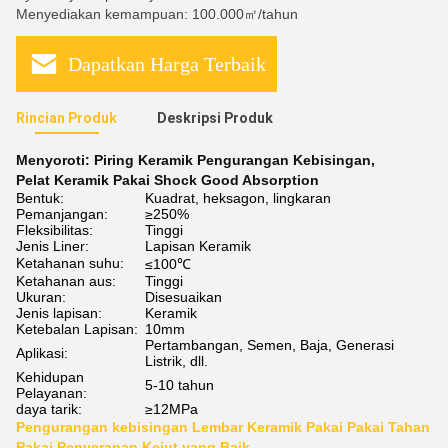
Menyediakan kemampuan: 100.000㎡/tahun
Dapatkan Harga Terbaik
Rincian Produk
Deskripsi Produk
Menyoroti:
Piring Keramik Pengurangan Kebisingan
,
Pelat Keramik Pakai Shock Good Absorption
Bentuk:
Kuadrat, heksagon, lingkaran
Pemanjangan:
≥250%
Fleksibilitas:
Tinggi
Jenis Liner:
Lapisan Keramik
Ketahanan suhu:
≤100℃
Ketahanan aus:
Tinggi
Ukuran:
Disesuaikan
Jenis lapisan:
Keramik
Ketebalan Lapisan:
10mm
Pertambangan, Semen, Baja, Generasi
Aplikasi:
Listrik, dll.
Kehidupan
5-10 tahun
Pelayanan:
daya tarik:
≥12MPa
Pengurangan kebisingan Lembar Keramik Pakai Pakai Tahan
Pakai Penyerapan Kejut yang Baik