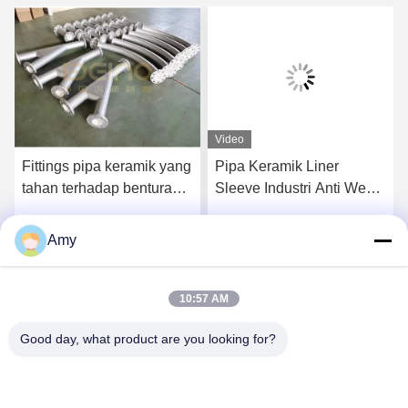
Video
Fittings pipa keramik yang
Pipa Keramik Liner
tahan terhadap benturan
Sleeve Industri Anti Wear
dengan lapisan lengan
Alumina Lining Keramik
Ketebalan 10mm
Amy
k
Dapatkan Harga Terbaik
Dapatkan Harga Terbaik
10:57 AM
Good day, what product are you looking for?
Hunan Yibeinuo New Material Co., Ltd.