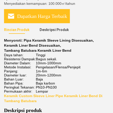
Menyediakan kemampuan: 100.000㎡/tahun
Dapatkan Harga Terbaik
Rincian Produk
Deskripsi Produk
Menyoroti:
Pipa Keramik Sleeve Lining Disesuaikan
,
Keramik Liner Bend Disesuaikan
,
Tambang Batubara Keramik Liner Bend
Daya tahan:
Tinggi
Resistensi Dampak:
Bagus sekali.
Diameter Dalam:
10mm-1000mm
Metode Instalasi:
Pengelasan/Flensa/Penjepit
Panjang:
1m-6m
Diameter luar:
20mm-1200mm
Bahan Luar:
Baja
Bahan Pipa:
Baja karbon
Peringkat Tekanan:
PN10-PN100
Permukaan akhir:
Lempar
Keramik Custom Sleeve Liner Pipe Keramik Liner Bend Di
Tambang Batubara
Deskripsi produk