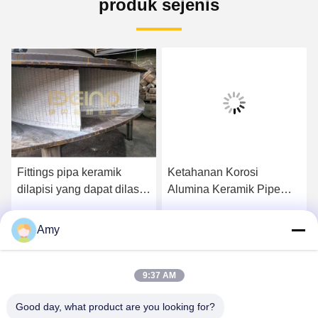
produk sejenis
Fittings pipa keramik
Ketahanan Korosi
dilapisi yang dapat dilas
Alumina Keramik Pipe
Peti dengan material
Keramik Tile Linered Pipe
zirconia
Bend
Amy
k
Dapatkan Harga Terbaik
Dapatkan Harga Terbaik
9:37 AM
Good day, what product are you looking for?