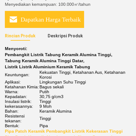
Menyediakan kemampuan: 100.000㎡/tahun
Dapatkan Harga Terbaik
Rincian Produk
Deskripsi Produk
Menyoroti:
Pembangkit Listrik Tabung Keramik Alumina Tinggi
,
Tabung Keramik Alumina Tinggi Datar
,
Listrik Listrik Aluminium Keramik Tabung
Kekuatan Tinggi, Ketahanan Aus, Ketahanan
Keuntungan:
Korosi
Aplikasi:
Lingkungan Suhu Tinggi
Ketahanan Kimia:
Bagus sekali
Warna:
Putih
Kepadatan:
30,75 g/cm3
Insulasi listrik:
Tinggi
kekerasannya:
9 Moh
Bahan:
Keramik Alumina
Resistensi
Tinggi
tekanan:
Bentuk:
Pipa
Pipa Patch Keramik Pembangkit Listrik Kekerasan Tinggi