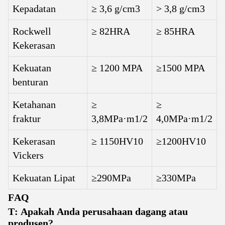
Kepadatan
≥ 3,6 g/cm3
> 3,8 g/cm3
Rockwell
≥ 82HRA
≥ 85HRA
Kekerasan
Kekuatan
≥ 1200 MPA
≥1500 MPA
benturan
Ketahanan
≥
≥
fraktur
3,8MPa·m1/2
4,0MPa·m1/2
Kekerasan
≥ 1150HV10
≥1200HV10
Vickers
Kekuatan Lipat
≥290MPa
≥330MPa
FAQ
T: Apakah Anda perusahaan dagang atau
produsen?